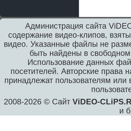
Администрация сайта ViDEO
содержание видео-клипов, взяты
видео. Указанные файлы не разм
быть найдены в свободном 
Использование данных фай
посетителей. Авторские права н
принадлежат пользователям или в
пользоват
2008-2026 © Сайт
ViDEO-CLiPS.
и б